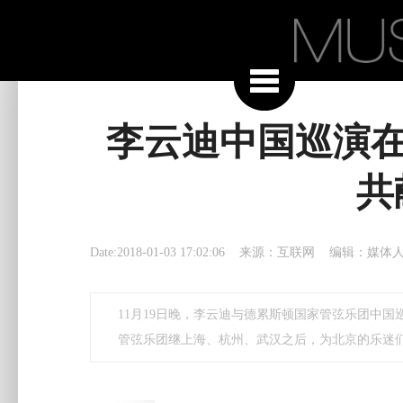
李云迪中国巡演在
共
Date:2018-01-03 17:02:06 来源：互联网 编辑：
11月19日晚，李云迪与德累斯顿国家管弦乐团中
管弦乐团继上海、杭州、武汉之后，为北京的乐迷们