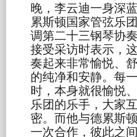
晚，李云迪一身深
累斯顿国家管弦乐团
调第二十三钢琴协奏
接受采访时表示，
奏起来非常愉悦、
的纯净和安静。每
时，本身就很愉悦
乐团的乐手，大家
密。而他与德累斯
一次合作，彼此之