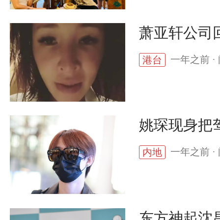
萧亚轩公司
一年之前 · 
港台
姚琛现身把
一年之前 · 
内地
东方神起沈昌