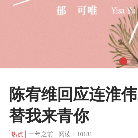
陈宥维回应连淮伟
替我来青你
一年之前 · 阅读：10181
热点