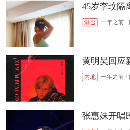
45岁李玟
一年之前 · 
港台
黄明昊回应
一年之前 · 
内地
张惠妹开唱