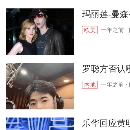
玛丽莲-曼
一年之前 · 
欧美
罗聪方否认
一年之前 · 
内地
乐华回应黄