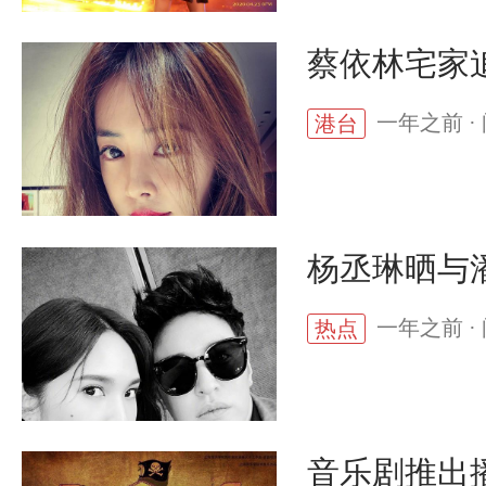
蔡依林宅家
一年之前 · 
港台
杨丞琳晒与潘
一年之前 · 
热点
音乐剧推出