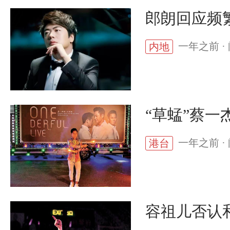
郎朗回应频
一年之前 · 
内地
“草蜢”蔡一
一年之前 · 
港台
容祖儿否认