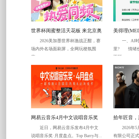
世界杯闺蜜整活天花板 来北京奥
美得理(ME
2026美加墨世界杯激战正酣，赛
一、AI时
森咪咕音乐互动专区看球写歌拍
战略发布，
场内外名场面刷屏，全网玩梗氛围
里? 情绪
大片
市：当时代
直...
不陌...
还给每个人
网易云音乐4月中文说唱音乐奖
拾年匠音，
近日，网易云音乐发布4月中文
2026年5
月度盘点 加木、万妮达、
1000X系
说唱音乐奖·月度盘点。Top Barry与...
有限公司正式