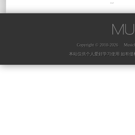
THOME、二流等歌手上榜
1000X十
版...
机
Copyright © 2010-2026
Music
本站仅供个人爱好学习使用 如有侵权请联