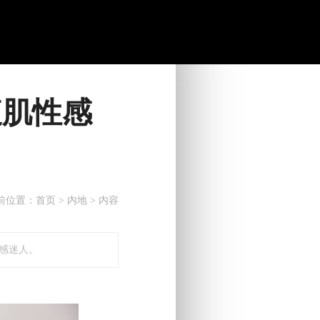
腹肌性感
前位置：
首页
>
内地
> 内容
感迷人。