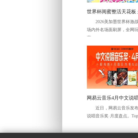
世界杯闺蜜整活天花板
2026美加墨世界杯激
森咪咕音乐互动专区看
场内外名场面刷屏，全网
大片
直...
网易云音乐4月中文说
近日，网易云音乐发布
月度盘点 加木、万妮达
说唱音乐奖·月度盘点。Top Ba
THOME、二流等歌手